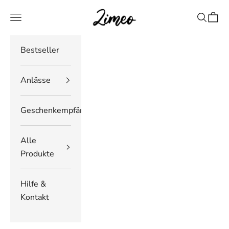
Zum Inhalt springen
Zimeo Deutschland
Navigationsmenü öffnen
Suche öf
Waren
Bestseller
Anlässe
Geschenkempfänger
Alle
Produkte
Hilfe &
Kontakt