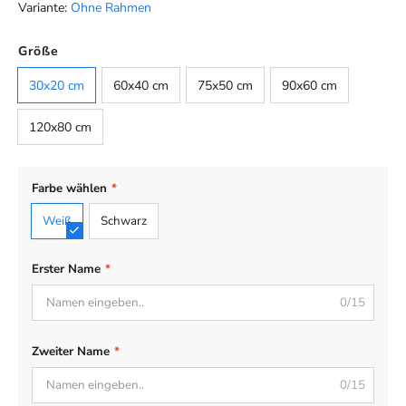
Variante:
Ohne Rahmen
Farbe
Größe
Default
30x20 cm
60x40 cm
75x50 cm
90x60 cm
120x80 cm
Farbe wählen
*
Weiß
Schwarz
Erster Name
*
0/15
Zweiter Name
*
0/15