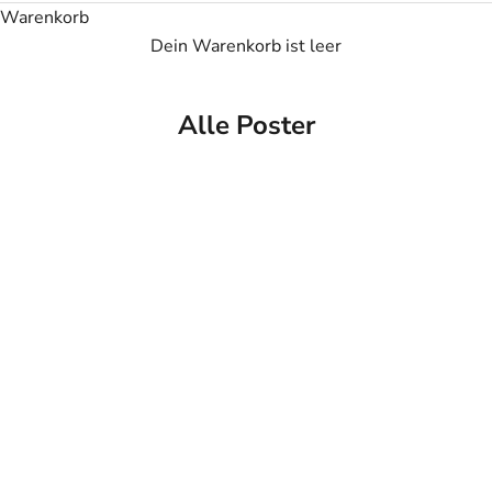
Warenkorb
Dein Warenkorb ist leer
Alle Poster
Personalisiertes Poster
Personalisiertes Poster
"Ich liebe dich - Mit Fotos"
"Du und ich, wir schaffen
alles"
(22)