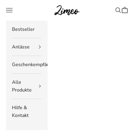
Zum Inhalt springen
Zimeo Deutschland
Navigationsmenü öffnen
Suche öf
Waren
Bestseller
Anlässe
Geschenkempfänger
Alle
Produkte
Hilfe &
Kontakt