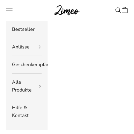
Zum Inhalt springen
Zimeo Deutschland
Navigationsmenü öffnen
Suche öf
Waren
Bestseller
Anlässe
Geschenkempfänger
Alle
Produkte
Hilfe &
Kontakt