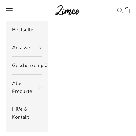
Zum Inhalt springen
Zimeo Deutschland
Navigationsmenü öffnen
Suche öf
Waren
Bestseller
Anlässe
Geschenkempfänger
Alle
Produkte
Hilfe &
Kontakt