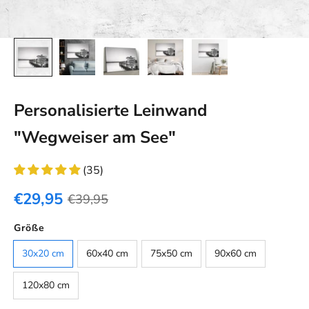
Personalisierte Leinwand
"Wegweiser am See"
(35)
€29,95
€39,95
Farbe
Größe
Default
30x20 cm
60x40 cm
75x50 cm
90x60 cm
120x80 cm