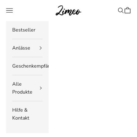
Zum Inhalt springen
Zimeo Deutschland
Navigationsmenü öffnen
Suche öf
Waren
Bestseller
Anlässe
Geschenkempfänger
Alle
Produkte
Hilfe &
Kontakt