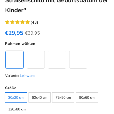
Straßenschild mit Geburtsdatum der
Kinder"
(43)
€29,95
€39,95
Rahmen wählen
Leinwand
Schwarzer Rahmen
Eichenholz Rahmen
Weißer Rahmen
Variante:
Leinwand
Farbe
Größe
Default
30x20 cm
60x40 cm
75x50 cm
90x60 cm
120x80 cm