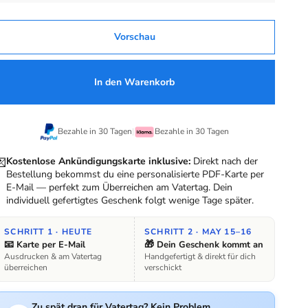
Vorschau
In den Warenkorb
Bezahle in 30 Tagen
|
Bezahle in 30 Tagen
💌
Kostenlose Ankündigungskarte inklusive:
Direkt nach der
Bestellung bekommst du eine personalisierte PDF-Karte per
E-Mail — perfekt zum Überreichen am Vatertag. Dein
individuell gefertigtes Geschenk folgt wenige Tage später.
SCHRITT 1 · HEUTE
SCHRITT 2 ·
MAY 15–16
📧
🎁
Karte per E-Mail
Dein Geschenk kommt an
Ausdrucken & am Vatertag
Handgefertigt & direkt für dich
überreichen
verschickt
Zu spät dran für Vatertag? Kein Problem.