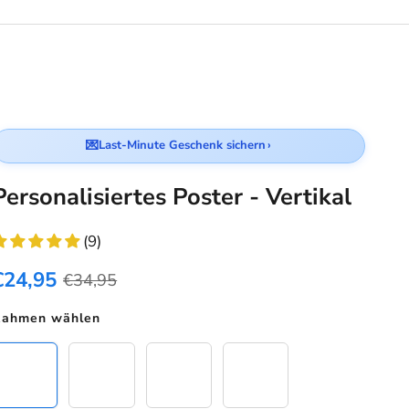
💌
Last-Minute Geschenk sichern
›
Personalisiertes Poster - Vertikal
(9)
€24,95
€34,95
Rahmen wählen
Poster
Schwarzer Rahmen
Eichenholz Rahmen
Weißer Rahmen