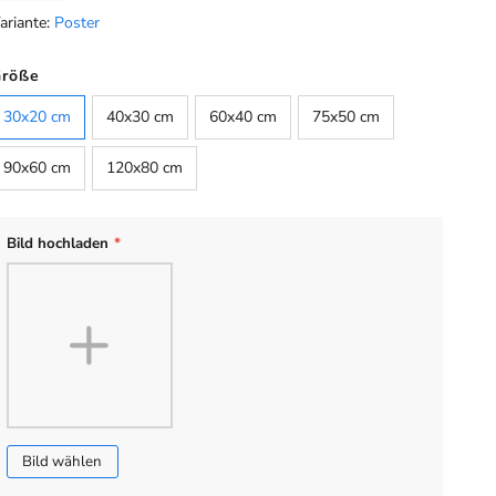
ariante:
Poster
arbe
Größe
Default
30x20 cm
40x30 cm
60x40 cm
75x50 cm
90x60 cm
120x80 cm
Bild hochladen
*
Bild wählen