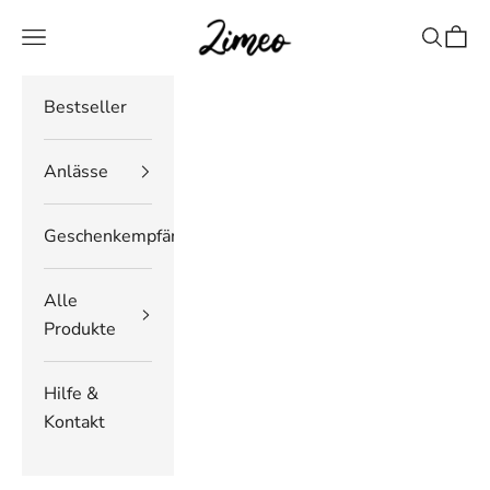
Zum Inhalt springen
Zimeo Deutschland
Navigationsmenü öffnen
Suche öf
Waren
Bestseller
Anlässe
Geschenkempfänger
Alle
Produkte
Hilfe &
Kontakt