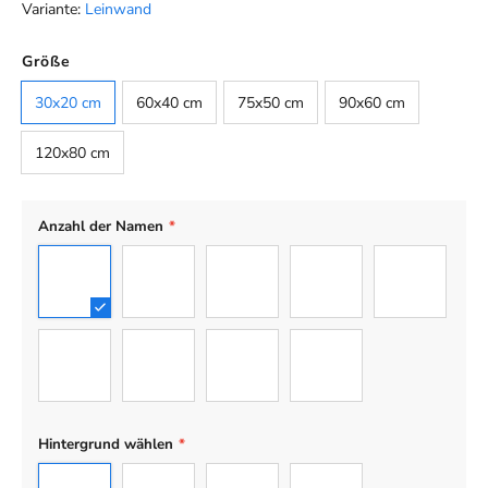
Variante:
Leinwand
Farbe
Größe
Default
30x20 cm
60x40 cm
75x50 cm
90x60 cm
120x80 cm
Anzahl der Namen
*
4
2
3
5
6
7
8
9
10
Hintergrund wählen
*