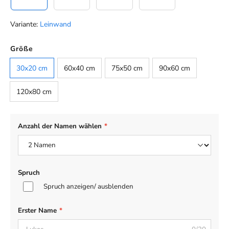
Variante:
Leinwand
Farbe
Größe
Default
30x20 cm
60x40 cm
75x50 cm
90x60 cm
120x80 cm
Anzahl der Namen wählen
*
Spruch
Spruch anzeigen/ ausblenden
Erster Name
*