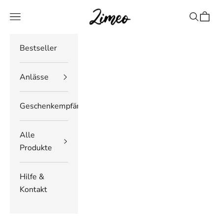
Zum Inhalt springen
Zimeo Deutschland
Navigationsmenü öffnen
Suche öf
Waren
Bestseller
Anlässe
Geschenkempfänger
Alle
Produkte
Hilfe &
Kontakt