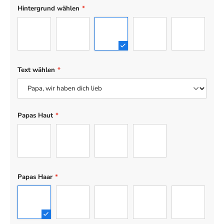
Hintergrund wählen
*
1
2
3
4
5
Text wählen
*
Papas Haut
*
Chiaro
Beige
Marrone
Scuro
Papas Haar
*
1
2
3
4
5