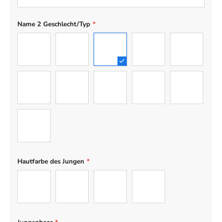
Name 2 Geschlecht/Typ
*
Mann
Frau
Junge
Mädchen
Teenager-J
Teenager-Mädchen
Baby
Hund
Katze
Engelhund
Engelkatze
Hautfarbe des Jungen
*
Hell
Hellbraun
Braun
Dunkel