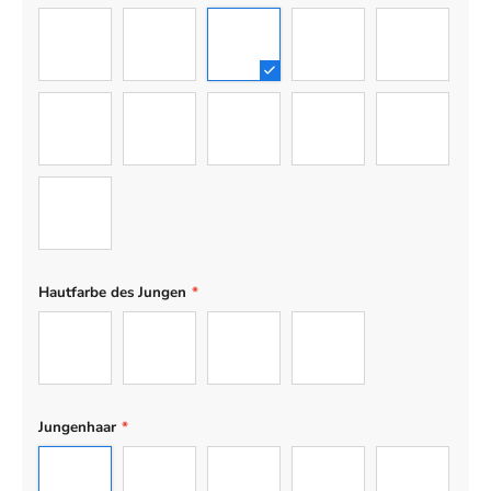
Mann
Frau
Junge
Mädchen
Teenager-J
Teenager-Mädchen
Baby
Hund
Katze
Engelhund
Engelkatze
Hautfarbe des Jungen
*
Hell
Hellbraun
Braun
Dunkel
Jungenhaar
*