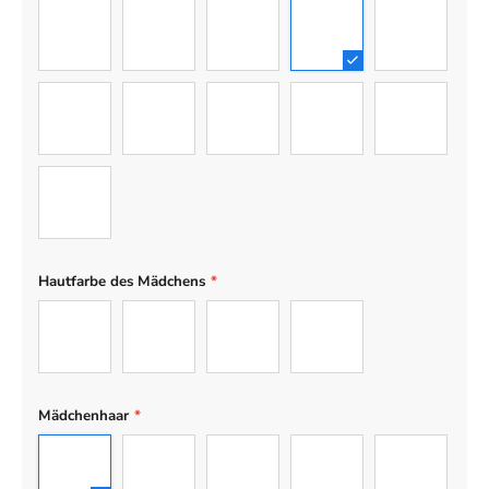
Mann
Frau
Junge
Mädchen
Teenager-J
Teenager-Mädchen
Baby
Hund
Katze
Engelhund
Engelkatze
Hautfarbe des Mädchens
*
Hell
Hellbraun
Braun
Dunkel
Mädchenhaar
*
1
2
3
4
5