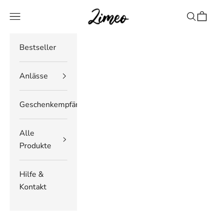
Zum Inhalt springen
Zimeo Deutschland
Navigationsmenü öffnen
Suche öf
Waren
Bestseller
Anlässe
Geschenkempfänger
Alle
Produkte
Hilfe &
Kontakt