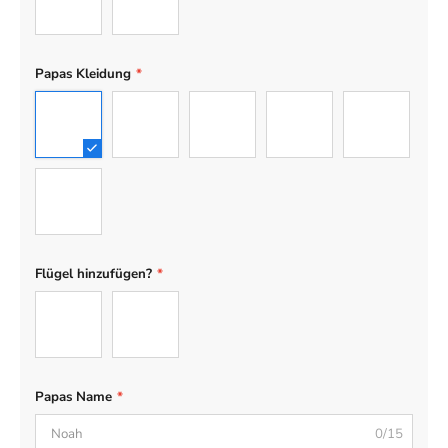
21
22
Papas Kleidung
*
01
02
03
04
05
06
Flügel hinzufügen?
*
No Wing
Wing
Papas Name
*
0/15