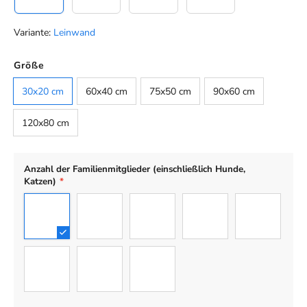
Variante:
Leinwand
Farbe
Größe
Default
30x20 cm
60x40 cm
75x50 cm
90x60 cm
120x80 cm
Anzahl der Familienmitglieder (einschließlich Hunde,
Katzen)
*
4
1
2
3
5
6
7
8