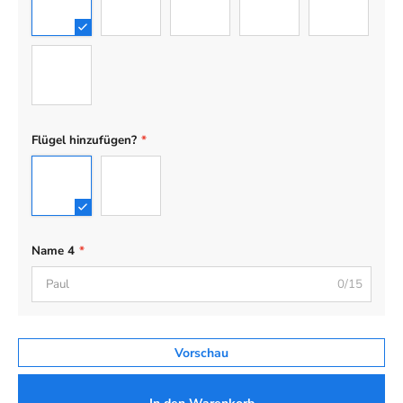
01
02
03
04
05
06
Flügel hinzufügen?
*
No Wing
Wing
Name 4
*
0/15
Vorschau