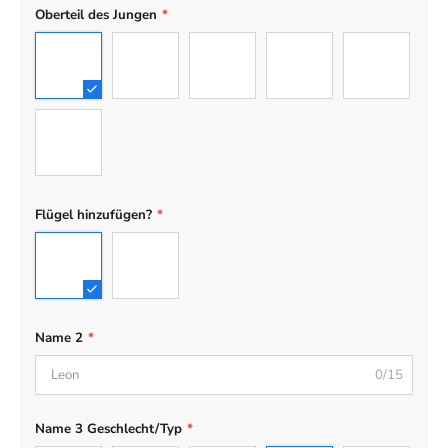
Oberteil des Jungen
*
01
02
03
04
05
06
Flügel hinzufügen?
*
No Wing
Wing
Name 2
*
0/15
Name 3 Geschlecht/Typ
*