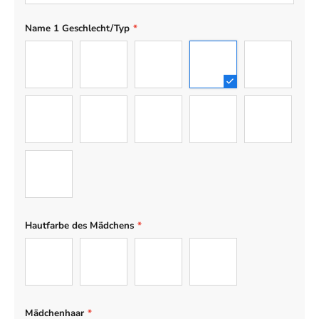
Name 1 Geschlecht/Typ
*
Mann
Frau
Junge
Mädchen
Teenager-J
Teenager-Mädchen
Baby
Hund
Katze
Engelhund
Engelkatze
Hautfarbe des Mädchens
*
Hell
Hellbraun
Braun
Dunkel
Mädchenhaar
*