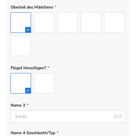
Oberteil des Mädchens
*
01
02
03
04
05
06
Flügel hinzufügen?
*
No Wing
Wing
Name 3
*
0/15
Name 4 Geschlecht/Typ
*