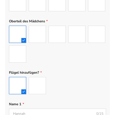
16
17
18
19
20
Oberteil des Mädchens
*
01
02
03
04
05
06
Flügel hinzufügen?
*
No Wing
Wing
Name 1
*
0/15