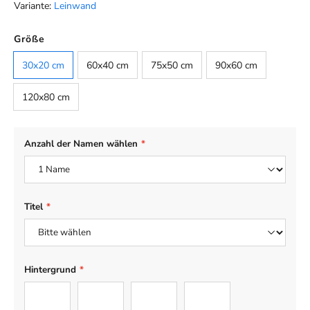
Variante:
Leinwand
Farbe
Größe
Default
30x20 cm
60x40 cm
75x50 cm
90x60 cm
120x80 cm
Anzahl der Namen wählen
*
Titel
*
Hintergrund
*