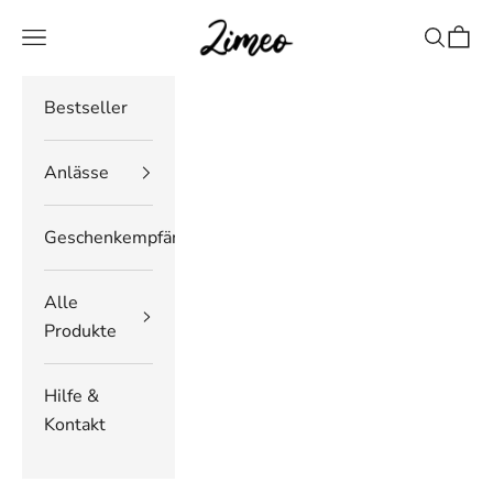
Zum Inhalt springen
Zimeo Deutschland
Navigationsmenü öffnen
Suche öf
Waren
Bestseller
Anlässe
Geschenkempfänger
Alle
Produkte
Hilfe &
Kontakt