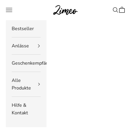
Zum Inhalt springen
Zimeo Deutschland
Navigationsmenü öffnen
Suche öf
Waren
Bestseller
Anlässe
Geschenkempfänger
Alle
Produkte
Hilfe &
Kontakt