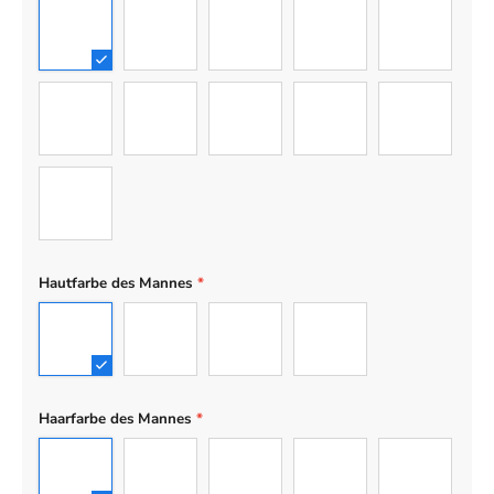
Mann
Frau
Junge
Mädchen
Teenager-J
Teenager-Mädchen
Baby
Hund
Katze
Engelhund
Engelkatze
Hautfarbe des Mannes
*
Hell
Hellbraun
Braun
Dunkel
Haarfarbe des Mannes
*
1
2
3
4
5