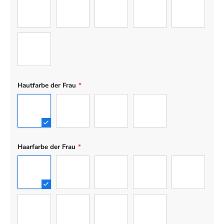
Teenager-Mädchen
Baby
Hund
Katze
Engelhund
Engelkatze
Hautfarbe der Frau
*
Hell
Hellbraun
Braun
Dunkel
Haarfarbe der Frau
*
1
2
3
4
5
6
7
8
9