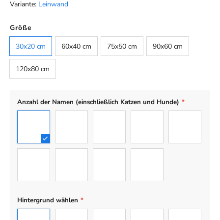
Variante:
Leinwand
Farbe
Größe
Default
30x20 cm
60x40 cm
75x50 cm
90x60 cm
120x80 cm
Anzahl der Namen (einschließlich Katzen und Hunde)
*
2
3
4
5
6
7
8
9
10
Hintergrund wählen
*