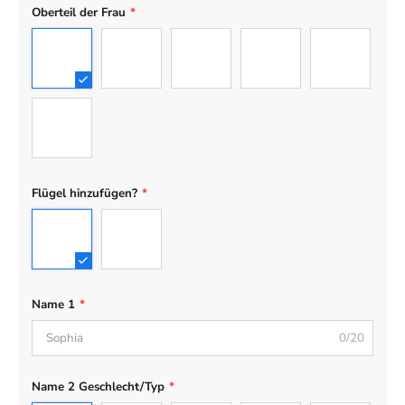
Oberteil der Frau
*
01
02
03
04
05
06
Flügel hinzufügen?
*
No Wing
Wing
Name 1
*
0/20
Name 2 Geschlecht/Typ
*