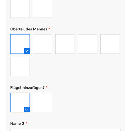
21
22
Oberteil des Mannes
*
01
02
03
04
05
06
Flügel hinzufügen?
*
No Wing
Wing
Name 2
*