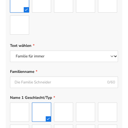
1
2
3
4
5
6
Text wählen
*
Familienname
*
0/60
Name 1 Geschlecht/Typ
*
Mann
Frau
Junge
Mädchen
Teenager-J