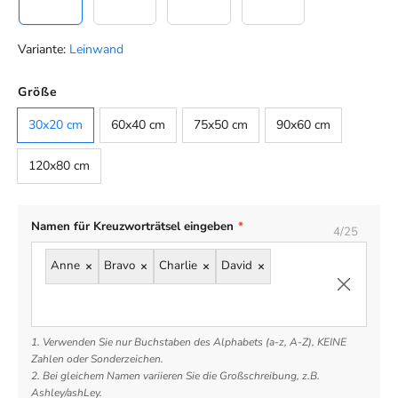
Leinwand
Schwarzer Rahmen
Eichenholz Rahmen
Weißer Rahmen
Variante:
Leinwand
Farbe
Größe
Default
30x20 cm
60x40 cm
75x50 cm
90x60 cm
120x80 cm
Namen für Kreuzworträtsel eingeben
*
4/25
Anne
Bravo
Charlie
David
×
×
×
×
1. Verwenden Sie nur Buchstaben des Alphabets (a-z, A-Z), KEINE
Zahlen oder Sonderzeichen.
2. Bei gleichem Namen variieren Sie die Großschreibung, z.B.
Ashley/ashLey.