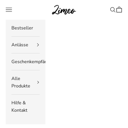
Zum Inhalt springen
Zimeo Deutschland
Navigationsmenü öffnen
Suche öf
Waren
Bestseller
Anlässe
Geschenkempfänger
Alle
Produkte
Hilfe &
Kontakt