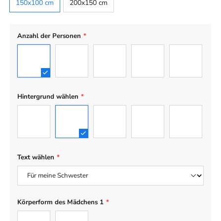
Default
150x100 cm
200x150 cm
Anzahl der Personen
*
2
3
4
5
6
Hintergrund wählen
*
01
02
03
04
05
Text wählen
*
Körperform des Mädchens 1
*