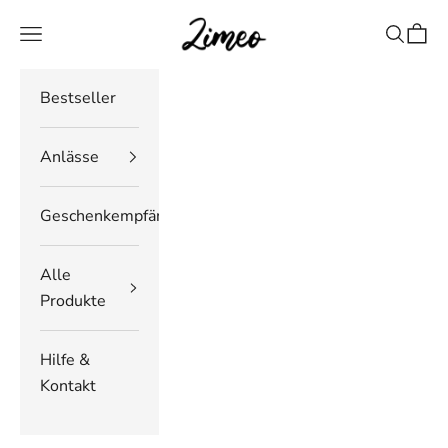
Zum Inhalt springen
Zimeo Deutschland
Navigationsmenü öffnen
Suche öf
Waren
Bestseller
Anlässe
Geschenkempfänger
Alle
Produkte
Hilfe &
Kontakt