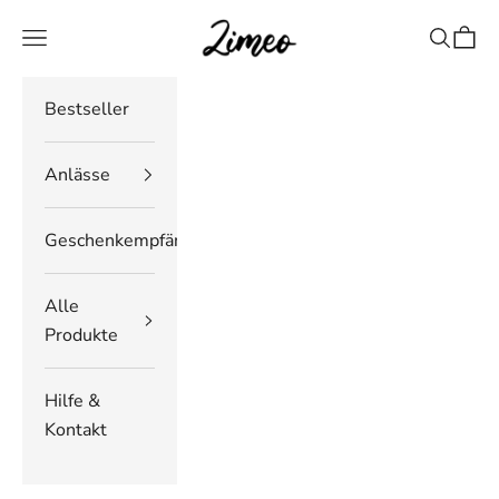
Zum Inhalt springen
Zimeo Deutschland
Navigationsmenü öffnen
Suche öf
Waren
Bestseller
Anlässe
Geschenkempfänger
Alle
Produkte
Hilfe &
Kontakt