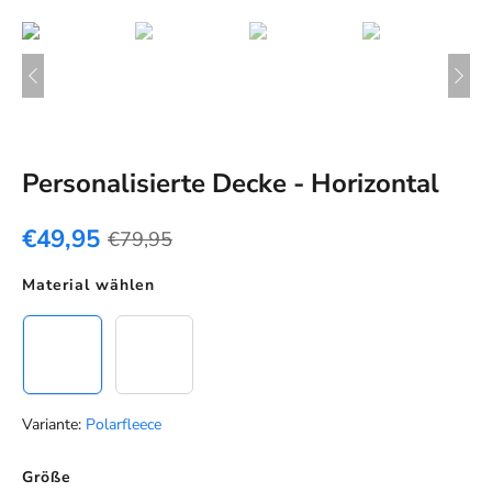
Personalisierte Decke - Horizontal
€49,95
€79,95
Material wählen
Polarfleece
Seidenweiche Felldecke
Variante:
Polarfleece
Farbe
Größe