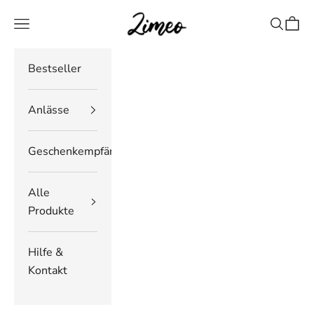
Zum Inhalt springen
Zimeo Deutschland
Navigationsmenü öffnen
Suche öf
Waren
Bestseller
Anlässe
Geschenkempfänger
Alle
Produkte
Hilfe &
Kontakt