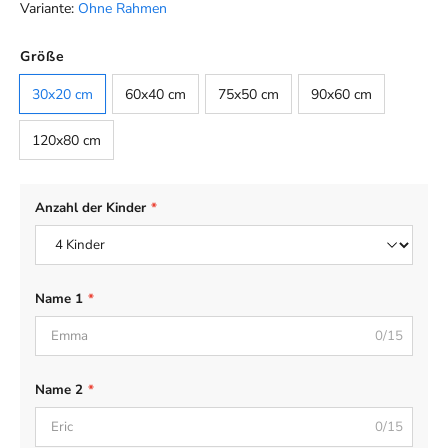
Variante:
Ohne Rahmen
Farbe
Größe
Default
30x20 cm
60x40 cm
75x50 cm
90x60 cm
120x80 cm
Anzahl der Kinder
*
Name 1
*
0/15
Name 2
*
0/15