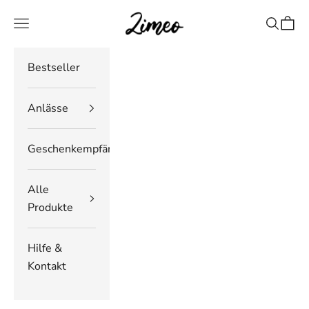
Zum Inhalt springen
Zimeo Deutschland
Navigationsmenü öffnen
Suche öf
Waren
Bestseller
Anlässe
Geschenkempfänger
Alle
Produkte
Hilfe &
Kontakt