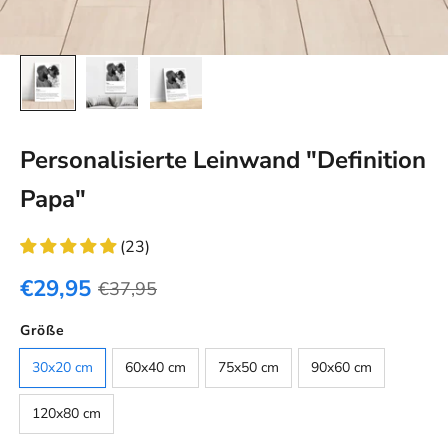
Personalisierte Leinwand "Definition
Papa"
(23)
€29,95
€37,95
Farbe
Größe
Default
30x20 cm
60x40 cm
75x50 cm
90x60 cm
120x80 cm